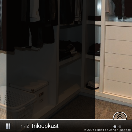
Inloopkast
1
/
2
© 2026 Rudolf de Jong /
knoop.frl