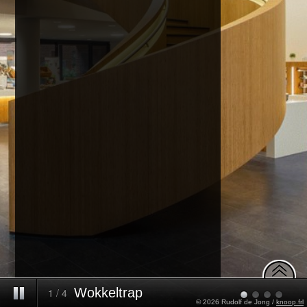
Wokkeltrap
1
/
4
© 2026 Rudolf de Jong /
knoop.frl